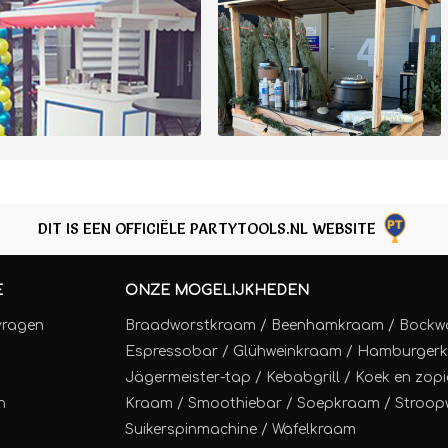
DIT IS EEN OFFICIËLE PARTYTOOLS.NL WEBSITE
E
ONZE MOGELIJKHEDEN
vragen
Braadworstkraam
/
Beenhamkraam
/
Bockw
Espressobar
/
Glühweinkraam
/
Hamburger
Jägermeister-tap
/
Kebabgrill
/
Koek en zopi
n
Kraam
/
Smoothiebar
/
Soepkraam
/
Stroop
Suikerspinmachine
/
Wafelkraam