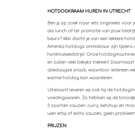
HOTDOGKRAAM HUREN IN UTRECHT
Ben jij op zoek naar iets origineels voor
als lunch of ter promotie van jouw bedrijf
beurs? Wat dacht je van een lekkere hotd
Amerika hotdogs onmisbaar zijn tijdens 
honkbalwedstrijd. Onze hotdogmachines
en zullen veel bekijks trekken! Daarnaast
alledaagse snack, waardoor iedereen wel
warme hotdog kan waarderen.
Uiteraard leveren wij ook bij de hotdog
voedingswaren. Zo hebben wij de broodje
3 soorten sauzen: curry, ketchup en most
uien erbij of extra sauzen, geen probleem
PRIJZEN