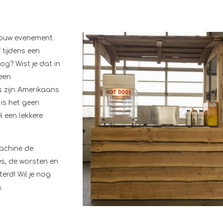
 jouw evenement
 tijdens een
og? Wist je dat in
een
 zijn Amerikaans
 is het geen
 een lekkere
machine de
s, de worsten en
erd! Wil je nog
.