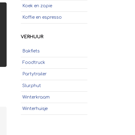
Koek en zopie
Koffie en espresso
Poffertjes
VERHUUR
Popcorn
Bakfiets
Schepijs
Foodtruck
Sinaasappelpers
Partytrailer
Slush
Slurphut
Smoothies
Winterkraam
Soep
Winterhuisje
Stroopwafels
Suikerspinnen