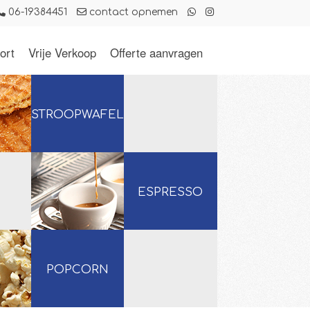
06-19384451
contact opnemen
ort
Vrije Verkoop
Offerte aanvragen
STROOPWAFELS
ESPRESSO
POPCORN