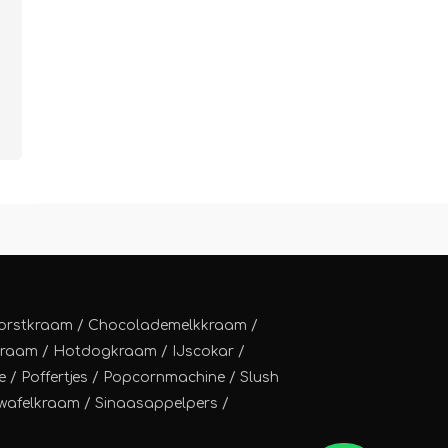
orstkraam
/
Chocolademelkkraam
/
kraam
/
Hotdogkraam
/
IJscokar
/
e
/
Poffertjes
/
Popcornmachine
/
Slush
wafelkraam
/
Sinaasappelpers
/