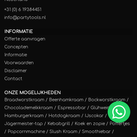
+31 (0) 6 19384451
info@partytools.nl
INFORMATIE
Offerte aanvragen
Concepten
Informatie
Voorwaarden
Disclaimer
Contact
ONZE MOGELIJKHEDEN
Braadworstkraam
/
Beenhamkraam
/
Bockworstkraam
/
Chocolademelkkraam
/
Espressobar
/
Glühweinkraam
/
Hamburgerkraam
/
Hotdogkraam
/
IJscokar
/
Jägermeister-tap
/
Kebabgrill
/
Koek en zopie
/
Poffertjes
/
Popcornmachine
/
Slush Kraam
/
Smoothiebar
/