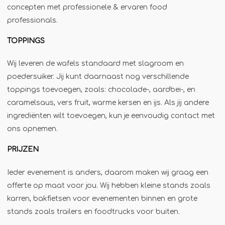
concepten met professionele & ervaren food
Jägermeister-tap
professionals.
Kebabgrill
TOPPINGS
Partytrailer
Poffertjes
Wij leveren de wafels standaard met slagroom en
Popcornmachine
poedersuiker. Jij kunt daarnaast nog verschillende
toppings toevoegen, zoals: chocolade-, aardbei-, en
Slush
caramelsaus, vers fruit, warme kersen en ijs. Als jij andere
Slurphut
ingrediënten wilt toevoegen, kun je eenvoudig contact met
Smoothiebar
ons opnemen.
Soepkraam
PRIJZEN
Stroopwafelkraam
Ieder evenement is anders, daarom maken wij graag een
Sinaasappelpers
offerte op maat voor jou. Wij hebben kleine stands zoals
Suikerspinmachine
karren, bakfietsen voor evenementen binnen en grote
Wafelkraam
stands zoals trailers en foodtrucks voor buiten.