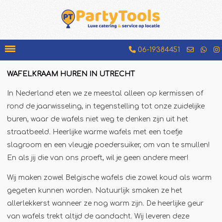
06-19384451
WAFELKRAAM HUREN IN UTRECHT
Bakfiets
In Nederland eten we ze meestal alleen op kermissen of
Beenhamkraam
rond de jaarwisseling, in tegenstelling tot onze zuidelijke
Chocolademelkkraam
buren, waar de wafels niet weg te denken zijn uit het
straatbeeld. Heerlijke warme wafels met een toefje
Espressobar
slagroom en een vleugje poedersuiker, om van te smullen!
Foodtruck
En als jij die van ons proeft, wil je geen andere meer!
Glühweinkraam
Wij maken zowel Belgische wafels die zowel koud als warm
Hamburgerkraam
gegeten kunnen worden. Natuurlijk smaken ze het
Hotdogkraam
allerlekkerst wanneer ze nog warm zijn. De heerlijke geur
IJscokar
van wafels trekt altijd de aandacht. Wij leveren deze